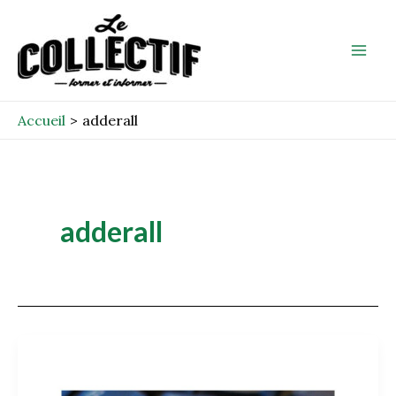
Aller
Mai
au
Men
contenu
Accueil
adderall
adderall