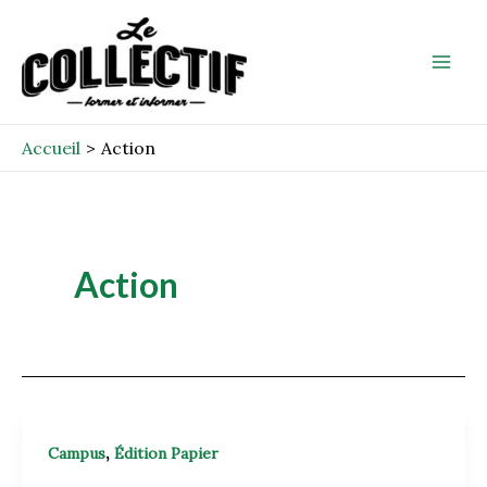
Aller
Mai
au
Men
contenu
Accueil
Action
Action
,
Campus
Édition Papier