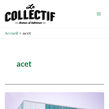
Aller
Mai
au
Men
contenu
Accueil
acet
acet