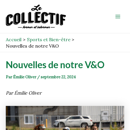
Aller
Post
Mai
au
navigation
Men
contenu
Accueil
Sports et Bien-être
Nouvelles de notre V&O
Nouvelles de notre V&O
Par
Émilie Oliver
/
septembre 22, 2024
Par Émilie Oliver