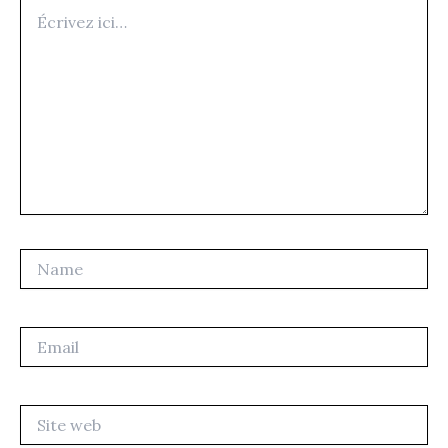
Écrivez
ici…
Name
Email
Site
web