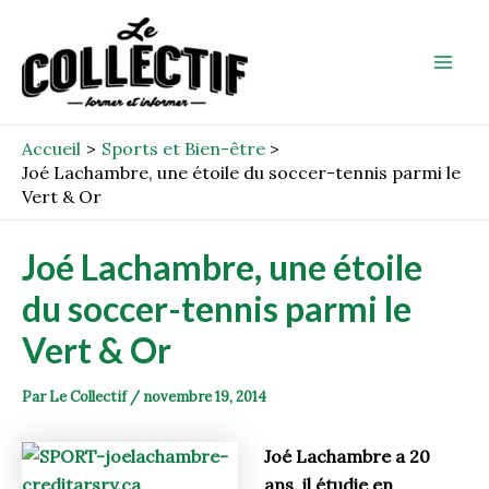
Aller
Post
Mai
au
navigation
Men
contenu
Accueil
Sports et Bien-être
Joé Lachambre, une étoile du soccer-tennis parmi le
Vert & Or
Joé Lachambre, une étoile
du soccer-tennis parmi le
Vert & Or
Par
Le Collectif
/
novembre 19, 2014
Joé Lachambre a 20
ans, il étudie en