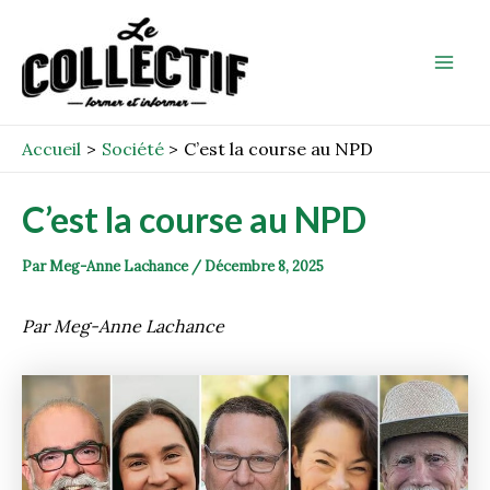
Aller
Post
Mai
au
navigation
Men
contenu
Accueil
Société
C’est la course au NPD
C’est la course au NPD
Par
Meg-Anne Lachance
/
Décembre 8, 2025
Par Meg-Anne Lachance