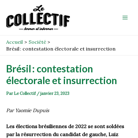
Aller
Post
Mai
au
navigation
Men
contenu
Accueil
Société
Brésil : contestation électorale et insurrection
Brésil
: contestation
électorale et insurrection
Par
Le Collectif
/
janvier 23, 2023
Par Yaomie Dupuis
Les élections brésiliennes de 2022 se sont soldées
par la résurrection du candidat de gauche, Luiz