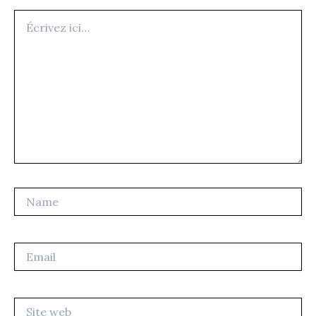
Écrivez
ici…
Name
Email
Site