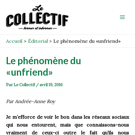
Aller
Post
Mai
au
navigation
Men
contenu
Accueil
Éditorial
Le phénomène du «unfriend»
Le phénomène du
«unfriend»
Par
Le Collectif
/
avril 19, 2016
Par Andrée-Anne Roy
Je m’efforce de voir le bon dans les réseaux sociaux
qui nous entourent, mais que connaissons-nous
vraiment de ceux-ci outre le fait qu’ils nous