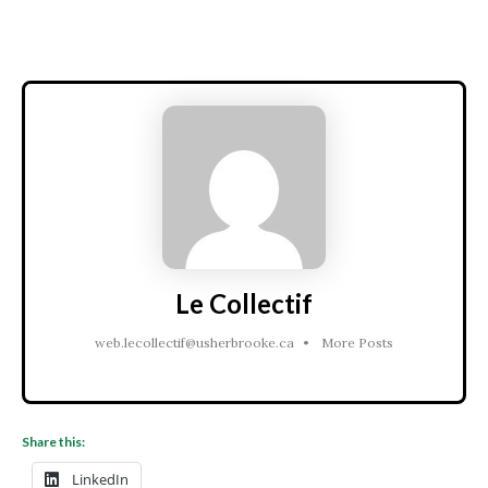
Le Collectif
web.lecollectif@usherbrooke.ca
•
More Posts
Share this:
LinkedIn