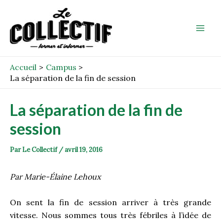
Aller
Post
Mai
au
navigation
Men
contenu
Accueil
Campus
La séparation de la fin de session
La séparation de la fin de
session
Par
Le Collectif
/
avril 19, 2016
Par Marie-Élaine Lehoux
On sent la fin de session arriver à très grande
vitesse. Nous sommes tous très fébriles à l’idée de