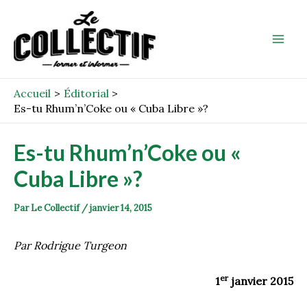
Aller
Post
Mai
au
navigation
Men
contenu
Accueil
Éditorial
Es-tu Rhum’n’Coke ou « Cuba Libre »?
Es-tu Rhum’n’Coke ou «
Cuba Libre »?
Par
Le Collectif
/
janvier 14, 2015
Par Rodrigue Turgeon
er
1
janvier 2015