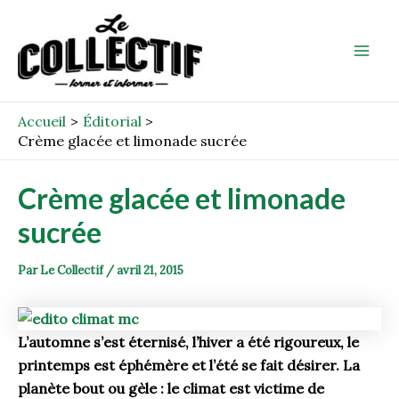
Aller
Post
Mai
au
navigation
Men
contenu
Accueil
Éditorial
Crème glacée et limonade sucrée
Crème glacée et limonade
sucrée
Par
Le Collectif
/
avril 21, 2015
L’automne s’est éternisé, l’hiver a été rigoureux, le
printemps est éphémère et l’été se fait désirer. La
planète bout ou gèle : le climat est victime de