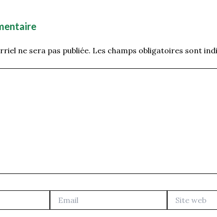
mentaire
riel ne sera pas publiée.
Les champs obligatoires sont ind
Email
Site
web