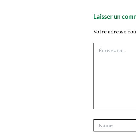
Laisser un com
Votre adresse cour
Écrivez
ici…
Name