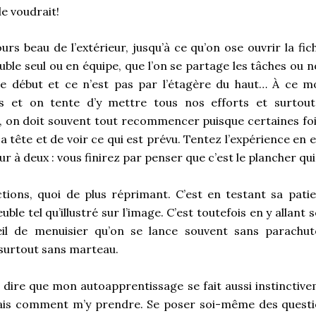
e voudrait!
rs beau de l’extérieur, jusqu’à ce qu’on ose ouvrir la fic
euble seul ou en équipe, que l’on se partage les tâches ou no
 début et ce n’est pas par l’étagère du haut… À ce m
 et on tente d’y mettre tous nos efforts et surtout 
on doit souvent tout recommencer puisque certaines fois,
sa tête et de voir ce qui est prévu. Tentez l’expérience en
r à deux : vous finirez par penser que c’est le plancher qu
ctions, quoi de plus réprimant. C’est en testant sa pati
ble tel qu’illustré sur l’image. C’est toutefois en y allant 
il de menuisier qu’on se lance souvent sans parachute
surtout sans marteau.
r dire que mon autoapprentissage se fait aussi instinctive
 sais comment m’y prendre. Se poser soi-même des quest