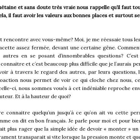
taine et sans doute très vraie nous rappelle qu’il faut tou
a, il faut avoir les valeurs aux bonnes places et surtout s
it rencontre avec vous-même? Moi, je me réessaie tous les
facette assez fermée, devant une certaine gêne. Commen
 autres en se posant d’innombrables questions? C’est a
onnaitre et c’est beaucoup plus difficile que je l’aurais
oir à travers le regard des autres, par leurs questions, 
roaction nous permet de voir ce qui cloche chez nous, ce
 celle-ci, nous sommes voués à cet indéniable reproche e
uteur. Et à la hauteur de quoi?
e connaitre quelqu’un jusqu’à ce qu’on ait vu cette per
me on dit en bon français. Je parle pour moi et pour bien 
ait plus rager que la simple idée de devoir « monter » un 
rament transparait si vite lorsque la pression monte et qu