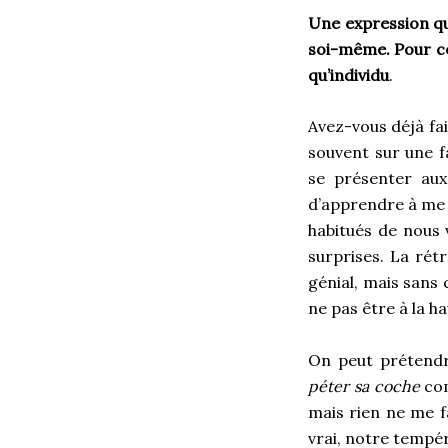
Une expression qué
soi-même. Pour cel
qu’individu
.
Avez-vous déjà fa
souvent sur une 
se présenter aux
d’apprendre à me c
habitués de nous v
surprises. La rét
génial, mais sans
ne pas être à la ha
On peut prétendr
péter sa coche
com
mais rien ne me f
vrai, notre tempé