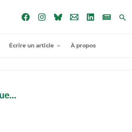
Rec
Écrire un article
À propos
gue…