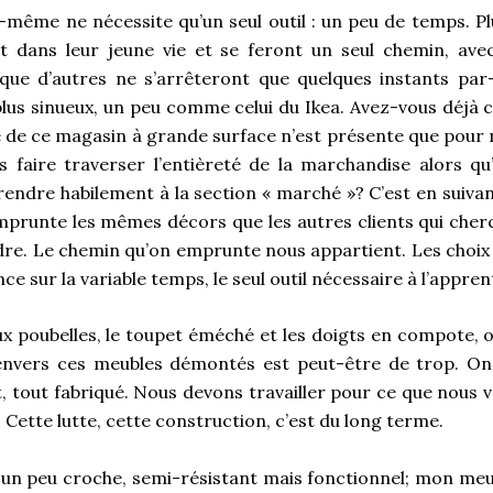
-même ne nécessite qu’un seul outil : un peu de temps. P
t dans leur jeune vie et se feront un seul chemin, avec
que d’autres ne s’arrêteront que quelques instants par
lus sinueux, un peu comme celui du Ikea. Avez-vous déjà 
e de ce magasin à grande surface n’est présente que pour n
 faire traverser l’entièreté de la marchandise alors qu’i
endre habilement à la section « marché »? C’est en suivant
mprunte les mêmes décors que les autres clients qui ch
dre. Le chemin qu’on emprunte nous appartient. Les choi
ce sur la variable temps, le seul outil nécessaire à l’appren
ux poubelles, le toupet éméché et les doigts en compote,
envers ces meubles démontés est peut-être de trop. On
t, tout fabriqué. Nous devons travailler pour ce que nous 
 Cette lutte, cette construction, c’est du long terme.
 un peu croche, semi-résistant mais fonctionnel; mon me