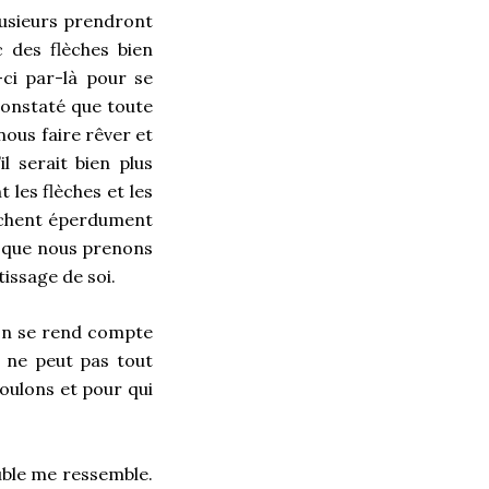
lusieurs prendront
 des flèches bien
-ci par-là pour se
constaté que toute
ous faire rêver et
l serait bien plus
 les flèches et les
erchent éperdument
x que nous prenons
tissage de soi.
 on se rend compte
 ne peut pas tout
voulons et pour qui
uble me ressemble.