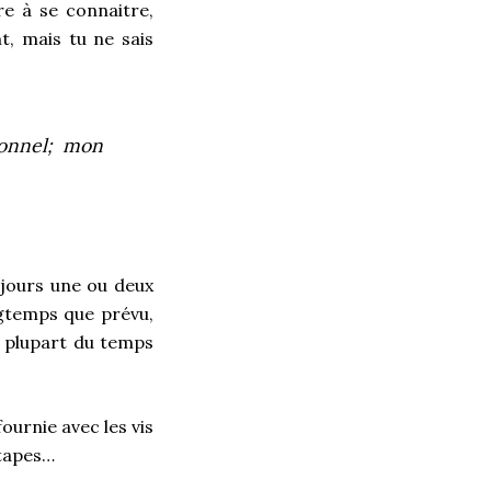
re à se connaitre,
nt, mais tu ne sais
ionnel; mon
ujours une ou deux
gtemps que prévu,
la plupart du temps
ournie avec les vis
étapes…