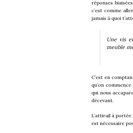
réponses biaisées
c’est comme alle
jamais à quoi t’at
Une vis e
meuble me
C’est en comptant
qu’on commence l
qui nous accapare 
décevant.
L’attirail à porté
est nécessaire pou