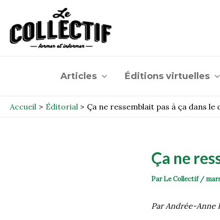
Aller
Post
au
navigation
contenu
Articles
Éditions virtuelles
Accueil
Éditorial
Ça ne ressemblait pas à ça dans le
Ça ne res
Par
Le Collectif
/
mars
Par Andrée-Anne 