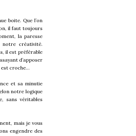
hue boite. Que l’on
n, il faut toujours
oment, la paresse
notre créativité.
 il est préférable
 essayant d’apposer
i est croche…
ence et sa minutie
selon notre logique
, sans véritables
ment, mais je vous
ions engendre des