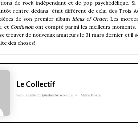
tions de rock indépendant et de pop psychédélique. Si s
antôt rentre-dedans, était différent de celui des Trois Ac
s pièces de son premier album
Ideas of Order
. Les morce
e
, et
Confusion
ont compté parmi les meilleurs moments. 
se trouver de nouveaux amateurs le 31 mars dernier et il 
uite des choses!
Le Collectif
web.lecollectif@usherbrooke.ca
•
More Posts