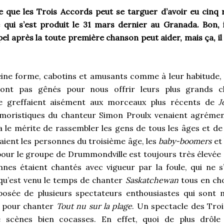
 que les Trois Accords peut se targuer d’avoir eu cinq 
 qui s’est produit le 31 mars dernier au Granada. Bon, i
 après la toute première chanson peut aider, mais ça, il 
eine forme, cabotins et amusants comme à leur habitude, 
ont pas gênés pour nous offrir leurs plus grands c
se greffaient aisément aux morceaux plus récents de
J
oristiques du chanteur Simon Proulx venaient agrément
a le mérite de rassembler les gens de tous les âges et de 
aient les personnes du troisième âge, les
baby-boomers
et
our le groupe de Drummondville est toujours très élevée 
nes étaient chantés avec vigueur par la foule, qui ne s
qu’est venu le temps de chanter
Saskatchewan
tous en ch
osée de plusieurs spectateurs enthousiastes qui sont 
t pour chanter
Tout nu sur la plage
. Un spectacle des Tro
e scènes bien cocasses. En effet, quoi de plus drôle