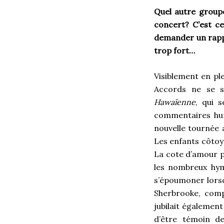
Quel autre groupe
concert? C’est ce
demander un rappel
trop fort…
Visiblement en pl
Accords ne se s
Hawaïenne
, qui 
commentaires hum
nouvelle tournée 
Les enfants côtoy
La cote d’amour p
les nombreux hym
s’époumoner lors
Sherbrooke, comp
jubilait égalemen
d’être témoin d