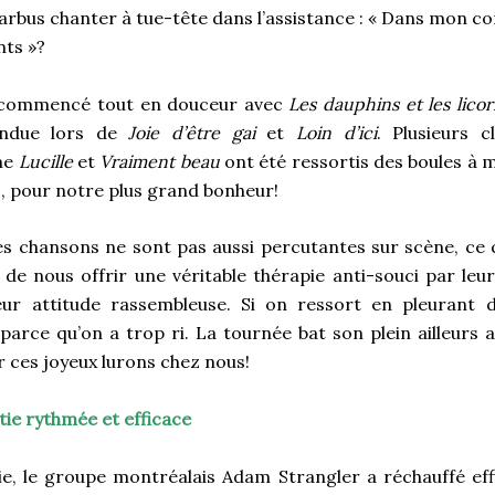
rbus chanter à tue-tête dans l’assistance : « Dans mon corps
ts »?
t commencé tout en douceur avec
Les dauphins et les lico
andue lors de
Joie d’être gai
et
Loin d’ici
. Plusieurs 
me
Lucille
et
Vraiment beau
ont été ressortis des boules à 
s, pour notre plus grand bonheur!
es chansons ne sont pas aussi percutantes sur scène, ce
 de nous offrir une véritable thérapie anti-souci par leur
 leur attitude rassembleuse. Si on ressort en pleurant 
parce qu’on a trop ri. La tournée bat son plein ailleurs 
r ces joyeux lurons chez nous!
ie rythmée et efficace
e, le groupe montréalais Adam Strangler a réchauffé eff