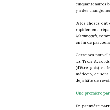
cinquantenaires ba
y a des changemen
Si les choses on
rapidement rép
Mammouth
, com
en fin de parcour
Certaines nouvell
les Trois Accords
(d’être gais) et
médecin, ce sera 
déjà hâte de revoi
Une première part
En première parti