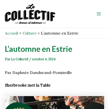
Aller
Post
Mai
au
navigation
Men
contenu
Accueil
Culture
L’automne en Estrie
L’automne en Estrie
Par
Le Collectif
/
octobre 4, 2024
Par Daphnée Dandurand-Pominville
Sherbrooke met la Table