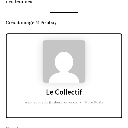
des femmes.
Crédit image @ Pixabay
Le Collectif
web.lecollectif@usherbrooke.ca
•
More Posts