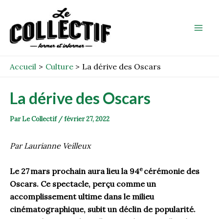
Aller
Post
Mai
au
navigation
Men
contenu
Accueil
Culture
La dérive des Oscars
La dérive des Oscars
Par
Le Collectif
/
février 27, 2022
Par Laurianne Veilleux
e
Le 27 mars prochain aura lieu la 94
cérémonie des
Oscars. Ce spectacle, perçu comme un
accomplissement ultime dans le milieu
cinématographique, subit un déclin de popularité.