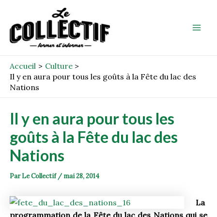
Aller
Post
Mai
au
navigation
Men
contenu
Accueil
Culture
Il y en aura pour tous les goûts à la Fête du lac des
Nations
Il y en aura pour tous les
goûts à la Fête du lac des
Nations
Par
Le Collectif
/
mai 28, 2014
La
programmation de la Fête du lac des Nations qui se