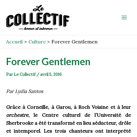
Aller
Post
Mai
au
navigation
Men
contenu
Accueil
Culture
Forever Gentlemen
Forever Gentlemen
Par
Le Collectif
/
avril 5, 2016
Par Lydia Santos
Grâce à Corneille, à Garou, à Roch Voisine et à leur
orchestre
, le Centre culturel de l’Université de
Sherbrooke a été transformé en lieu séducteur, drôle
et intemporel. Les trois chanteurs ont interprété