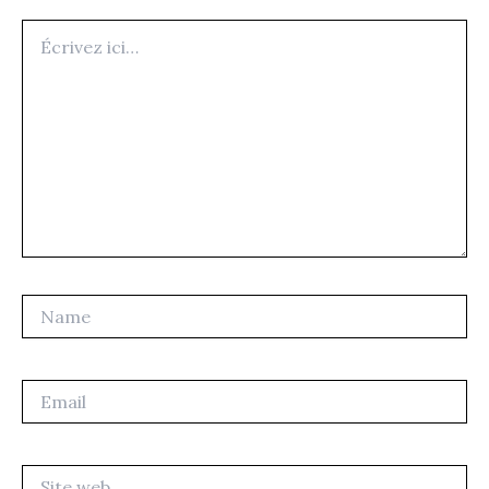
Écrivez
ici…
Name
Email
Site