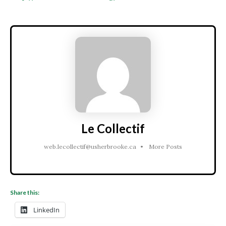
Le Collectif
web.lecollectif@usherbrooke.ca
•
More Posts
Share this:
LinkedIn