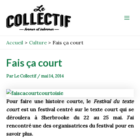
Aller
Post
Mai
au
navigation
Men
contenu
Accueil
Culture
Fais ça court
Fais ça court
Par
Le Collectif
/
mai 14, 2014
Pour faire une histoire courte, le
Festival du texte
court
est un festival centré sur le texte court qui se
déroulera à Sherbrooke du 22 au 25 mai. J’ai
rencontré une des organisatrices du festival pour en
savoir plus.