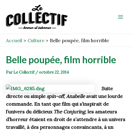
Aller
Post
Mai
au
navigation
Men
contenu
Accueil
Culture
Belle poupée, film horrible
Belle poupée, film horrible
Par
Le Collectif
/
octobre 22, 2014
Suite
directe ou simple
spin-off
,
Anabelle
avait une lourde
commande. En tant que film qui s’inspirait de
l’univers du délicieux
The Conjuring
, les amateurs
d’horreur étaient en droit de s’attendre à un univers
travaillé, à des personnages convaincants, à un