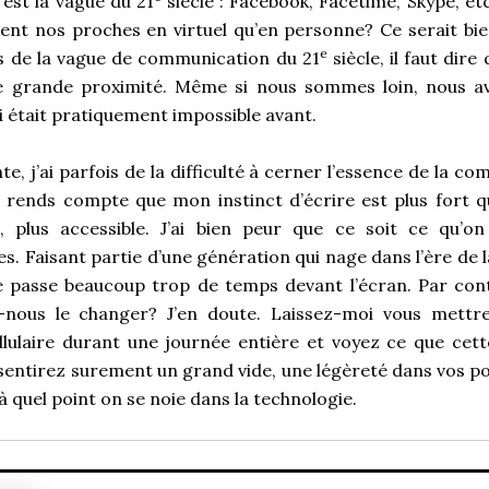
’est la vague du 21
siècle : Facebook, Facetime, Skype, etc
vent nos proches en virtuel qu’en personne? Ce serait 
e
s de la vague de communication du 21
siècle, il faut dire 
 grande proximité. Même si nous sommes loin, nous a
i était pratiquement impossible avant.
te, j’ai parfois de la difficulté à cerner l’essence de la c
e rends compte que mon instinct d’écrire est plus fort qu
e, plus accessible. J’ai bien peur que ce soit ce qu’o
s. Faisant partie d’une génération qui nage dans l’ère de 
 passe beaucoup trop de temps devant l’écran. Par contr
-nous le changer? J’en doute. Laissez-moi vous mettre
ellulaire durant une journée entière et voyez ce que cet
sentirez surement un grand vide, une légèreté dans vos po
 à quel point on se noie dans la technologie.