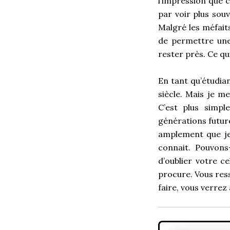
l’impression que c
par voir plus sou
Malgré les méfait
de permettre une
rester près. Ce qu
En tant qu’étudian
siècle. Mais je m
C’est plus simpl
générations future
amplement que je
connait. Pouvons
d’oublier votre c
procure. Vous res
faire, vous verrez