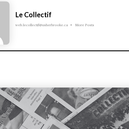
Le Collectif
web.lecollectif@usherbrooke.ca
•
More Posts