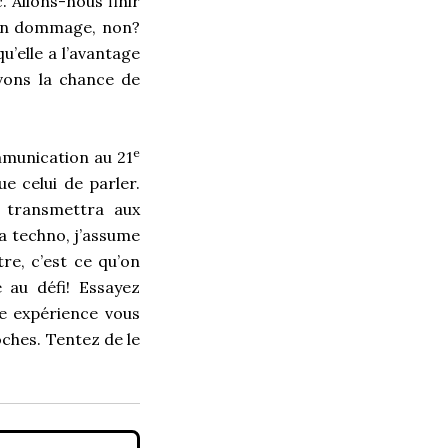
. Allons-nous finir
bien dommage, non?
qu’elle a l’avantage
vons la chance de
e
ommunication au 21
e celui de parler.
n transmettra aux
la techno, j’assume
e, c’est ce qu’on
 au défi! Essayez
te expérience vous
ches. Tentez de le