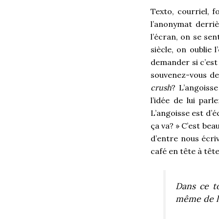
Texto, courriel, 
l’anonymat derriè
l’écran, on se sen
siècle, on oublie 
demander si c’est 
souvenez-vous des
crush
? L’angoiss
l’idée de lui par
L’angoisse est d’éc
ça va? » C’est bea
d’entre nous écri
café en tête à tê
Dans ce to
même de la