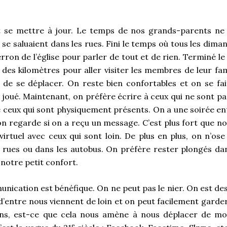
ut se mettre à jour. Le temps de nos grands-parents ne 
se saluaient dans les rues. Fini le temps où tous les dimanc
erron de l’église pour parler de tout et de rien. Terminé l
des kilomètres pour aller visiter les membres de leur fami
 de se déplacer. On reste bien confortables et on se fait
st joué. Maintenant, on préfère écrire à ceux qui ne sont p
e ceux qui sont physiquement présents. On a une soirée ent
 on regarde si on a reçu un message. C’est plus fort que n
irtuel avec ceux qui sont loin. De plus en plus, on n’ose
 rues ou dans les autobus. On préfère rester plongés d
 notre petit confort.
nication est bénéfique. On ne peut pas le nier. On est de
entre nous viennent de loin et on peut facilement garde
ns, est-ce que cela nous amène à nous déplacer de moi
e