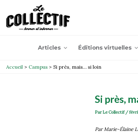
Aller
Post
au
navigation
contenu
Articles
Éditions virtuelles
Accueil
Campus
Si près, mais… si loin
Si près, m
Par
Le Collectif
/
févr
Par Marie-Élaine 