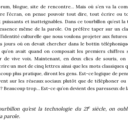
forum, blogue, site de rencontre… Mais où s’en va la c
re l’écran, on pense pouvoir tout dire, tout écrire ou to
t puissants et inatteignables. Dans ce tourbillon qu’est la
l’essence même de la parole. On préfère taper sur un clav
l’identité culturelle que nous voulons projeter aux future
 jours où on devait chercher dans le bottin téléphoniq
e qu’on avait quand on composait les premiers chiffres 
ler de vive voix. Maintenant, en deux clics de souris, on 
rire un mot de cinq lettres ainsi que les mots classiques qu
ucoup plus pratique, diront les gens. Est-ce logique de pe
vent sur les réseaux sociaux plutôt que de téléphoner ou 
te? Beaucoup trop… Est-ce qu’on devient des paresseux de
e
urbillon qu’est la technologie du 21
siècle, on oubl
 parole.