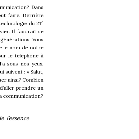
ommunication? Dans
ut faire. Derrière
e
 technologie du 21
ier. Il faudrait se
s générations. Vous
ue le nom de notre
sur le téléphone à
l’a sous nos yeux.
i suivent : « Salut,
nser ainsi? Combien
d’aller prendre un
 la communication?
ie l’essence