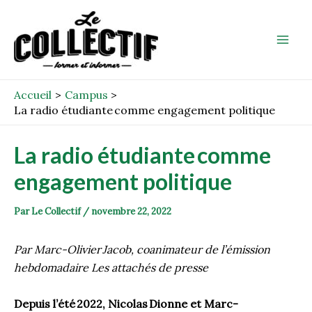
Aller
Post
Mai
au
navigation
Men
contenu
Accueil
Campus
La radio étudiante comme engagement politique
La radio étudiante comme
engagement politique
Par
Le Collectif
/
novembre 22, 2022
Par Marc-Olivier Jacob, coanimateur de l’émission
hebdomadaire Les attachés de presse
Depuis l’été 2022, Nicolas Dionne et Marc-