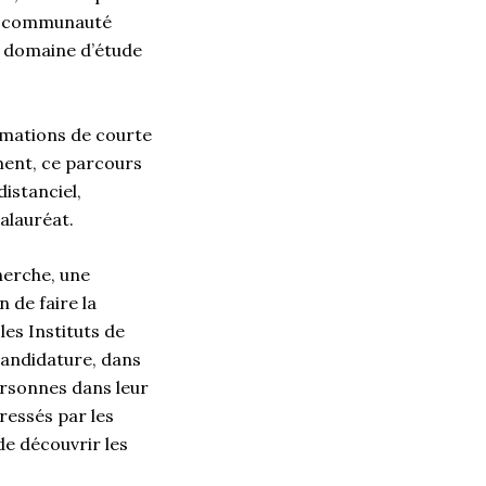
ure communauté
de domaine d’étude
rmations de courte
ment, ce parcours
istanciel,
calauréat.
herche, une
n de faire la
es Instituts de
candidature, dans
ersonnes dans leur
ressés par les
e découvrir les