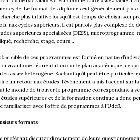
ificat ou de baccalauréat est somme toute assez facile à 
ier cycle. Le format des diplômes est généralement plus si
cherche plus intuitive lorsqu’il est temps de choisir son
is, aux cycles supérieurs, il est parfois plus complexe de d
tudes supérieures spécialisées (DESS), microprogramme, m
iqué, recherche, stage, cours…
public cible de ces programmes est formé en partie d’indivi
ou vivant une réorientation sur le plan académique, ce qui
tes assez hétérogène. Sachant qu’il peut être particulièr
ire un retour aux études, l’événement a mis l’accent sur la 
ut le monde de trouver le programme correspondant à ses
 études supérieures et de la formation continue a donc per
e familiariser avec l’offre de programmes à l’UdeS.
lusieurs formats
s préférant discuter directement de leurs questionnement