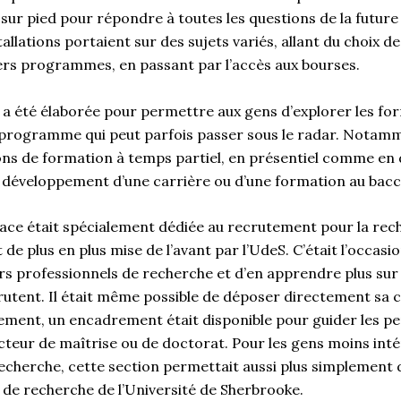
s sur pied pour répondre à toutes les questions de la fut
tallations portaient sur des sujets variés, allant du choix 
ers programmes, en passant par l’accès aux bourses.
 a été élaborée pour permettre aux gens d’explorer les fo
 programme qui peut parfois passer sous le radar. Notam
ions de formation à temps partiel, en présentiel comme en d
développement d’une carrière ou d’une formation au bac
ace était spécialement dédiée au recrutement pour la rec
 de plus en plus mise de l’avant par l’UdeS. C’était l’occasio
s professionnels de recherche et d’en apprendre plus sur l
rutent. Il était même possible de déposer directement sa 
rement, un encadrement était disponible pour guider les p
cteur de maîtrise ou de doctorat. Pour les gens moins inté
herche, cette section permettait aussi plus simplement d
de recherche de l’Université de Sherbrooke.