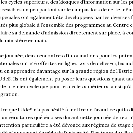
es cycles supérieurs, des kiosques d’information sur les 
accessibles un peu partout sur le campus lors de cette mêm
éciales ont également été développées par les diverses fa
vités plus globale à l’ensemble des programmes au Centre cul
faire sa demande d’admission directement sur place, à con
u ministère en main.
 journée, deux rencontres d’informations pour les poten
ionales ont été offertes en ligne. Lors de celles-ci, les ind
u en apprendre davantage sur la grande région de l’Estrie a
’UdeS. Ils ont également pu poser leurs questions quant 
 le premier cycle que pour les cycles supérieurs, ainsi qu’
igration.
re que l’UdeS n’a pas hésité à mettre de l’avant ce qui la d
ns universitaires québécoises durant cette journée de recr
tention particulière a été dévouée aux régimes de stage c
e développement durable de l’université. Des tours de ville 