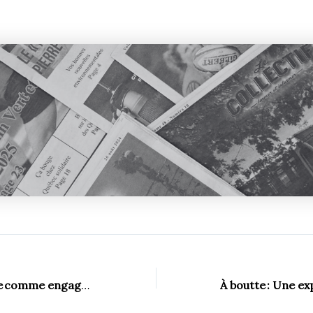
La radio étudiante comme engagement politique
À
boutte
: Une explorati