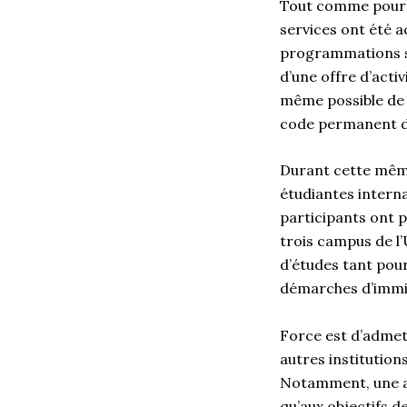
Tout comme pour l
services ont été 
programmations sp
d’une offre d’acti
même possible de 
code permanent d
Durant cette même
étudiantes internat
participants ont p
trois campus de l
d’études tant pour
démarches d’imm
Force est d’admett
autres institutio
Notamment, une at
qu’aux objectifs d