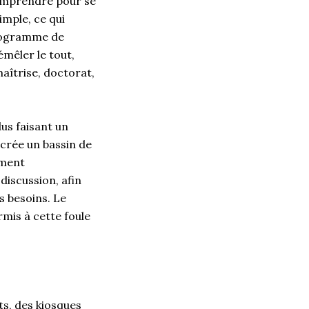
comprendre pour se
mple, ce qui
 programme de
émêler le tout,
aîtrise, doctorat,
dus faisant un
 crée un bassin de
ement
discussion, afin
 besoins. Le
mis à cette foule
s, des kiosques