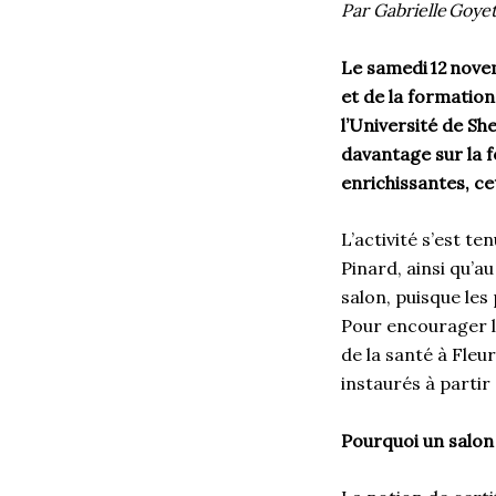
Par Gabrielle Goye
Le samedi 12 nove
et de la formation
l’Université de S
davantage sur la 
enrichissantes, c
L’activité s’est t
Pinard, ainsi qu’a
salon, puisque les
Pour encourager l
de la santé à Fleu
instaurés à parti
Pourquoi un salon 