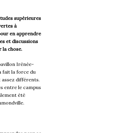
études supérieures
vertes à
 pour en apprendre
es et discussions
r la chose.
avillon Irénée-
 fait la force du
 assez différents.
es entre le campus
alement été
mmondville.