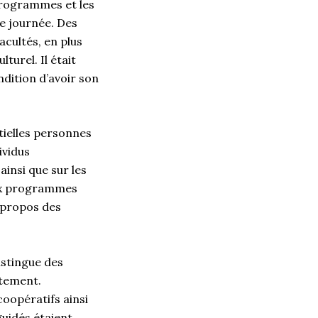
programmes et les
e journée. Des
cultés, en plus
turel. Il était
dition d’avoir son
tielles personnes
ividus
insi que sur les
aux programmes
à propos des
istingue des
utement.
oopératifs ainsi
guidés étaient