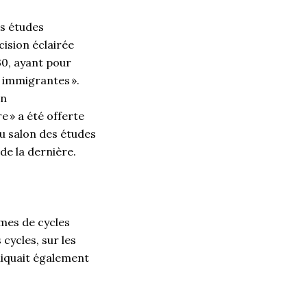
es études
cision éclairée
30, ayant pour
s immigrantes ».
on
 » a été offerte
du salon des études
 de la dernière.
mmes de cycles
cycles, sur les
liquait également