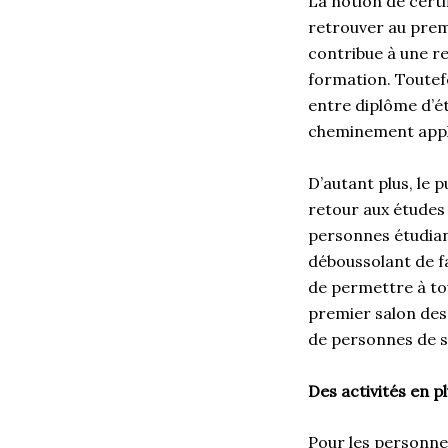
La notion de cert
retrouver au prem
contribue à une re
formation. Toutefo
entre diplôme d’é
cheminement appl
D’autant plus, le 
retour aux études 
personnes étudian
déboussolant de fa
de permettre à to
premier salon des
de personnes de s
Des activités en p
Pour les personne