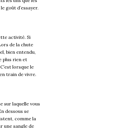
ts les uns que les
le goût d’essayer.
te activité. Si
Lors de la chute
el, bien entendu,
 plus rien et
 C’est lorsque le
n train de vivre.
le sur laquelle vous
En dessous se
xistent, comme la
ur une sangle de