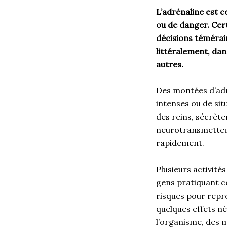
L’adrénaline est 
ou de danger. Cert
décisions témérair
littéralement, dan
autres.
Des montées d’adré
intenses ou de sit
des reins, sécrète
neurotransmetteur
rapidement.
Plusieurs activité
gens pratiquant ce
risques pour repro
quelques effets n
l’organisme, des 