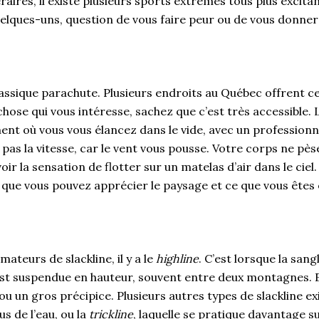
raires, il existe plusieurs sports extrêmes tous plus excitan
uelques-uns, question de vous faire peur ou de vous donner 
lassique parachute. Plusieurs endroits au Québec offrent cet
chose qui vous intéresse, sachez que c’est très accessible. 
ent où vous vous élancez dans le vide, avec un professionn
pas la vitesse, car le vent vous pousse. Votre corps ne pèse
oir la sensation de flotter sur un matelas d’air dans le ciel.
que vous pouvez apprécier le paysage et ce que vous êtes e
mateurs de slackline, il y a le
highline
. C’est lorsque la sang
est suspendue en hauteur, souvent entre deux montagnes. 
u un gros précipice. Plusieurs autres types de slackline e
us de l’eau, ou la
trickline
, laquelle se pratique davantage s