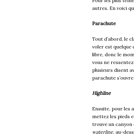
Pour les plus témé
autres. En voici q
Parachute
Tout d’abord, le c
voler est quelque 
libre, donc le mom
vous ne ressentez 
plusieurs disent av
parachute s’ouvre 
Highline
Ensuite, pour les a
mettez les pieds 
trouve un canyon o
waterline
, au-dess