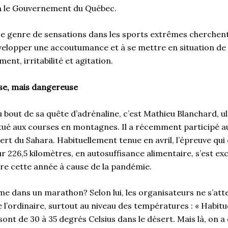
n le Gouvernement du Québec.
e genre de sensations dans les sports extrêmes cherchent
évelopper une accoutumance et à se mettre en situation de
ent, irritabilité et agitation.
se, mais dangereuse
u bout de sa quête d’adrénaline, c’est Mathieu Blanchard, 
tué aux courses en montagnes. Il a récemment participé 
sert du Sahara. Habituellement tenue en avril, l’épreuve qu
ur 226,5 kilomètres, en autosuffisance alimentaire, s’est e
re cette année à cause de la pandémie.
ême dans un marathon? Selon lui, les organisateurs ne s’att
 l’ordinaire, surtout au niveau des températures : « Habitue
ont de 30 à 35 degrés Celsius dans le désert. Mais là, on 