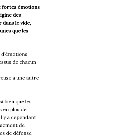
e fortes émotions
rigine des
 dans le vide,
 unes que les
s d’émotions
dessus de chacun
veuse à une autre
i bien que les
s en plus de
Il y a cependant
uisement de
ies de défense