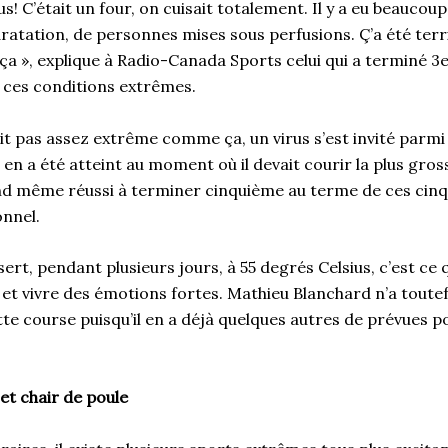
us! C’était un four, on cuisait totalement. Il y a eu beaucou
ratation, de personnes mises sous perfusions. Ç’a été terri
ça », explique à Radio-Canada Sports celui qui a terminé 3
 ces conditions extrêmes.
t pas assez extrême comme ça, un virus s’est invité parmi 
 en a été atteint au moment où il devait courir la plus gro
uand même réussi à terminer cinquième au terme de ces cinq
onnel.
ert, pendant plusieurs jours, à 55 degrés Celsius, c’est ce 
et vivre des émotions fortes. Mathieu Blanchard n’a toutef
e course puisqu’il en a déjà quelques autres de prévues po
et chair de poule