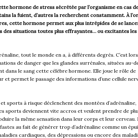
cette hormone de stress sécrétée par l’organisme en cas d
ains la fuient, d’autres la recherchent constamment. À l’o
es, cette hormone permet aux plus intrépides de se lancer
s des situations toutes plus effrayantes… ou excitantes les
naline, tout le monde en a, à différents degrés. C’est lor
uations de danger que les glandes surrénales, situées au-
nt dans le sang cette célèbre hormone. Elle joue le rôle de
 et permet le passage des informations d’une cellule ner
s et sports à risque déclenchent des montées d’adrénaline, s
s sports deviennent vite accros et veulent prendre de plu
duire la même sensation dans leur corps et leur cerveau. 
éfastes au fait de générer trop d’adrénaline comme un ép
maladies cardiaques, des dépressions ou encore des malad