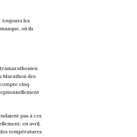
 toujours les
 manque, où ils
ultramarathonien
au Marathon des
i compte cinq
xceptionnellement
endaient pas à ces
llement, en avril,
a des températures