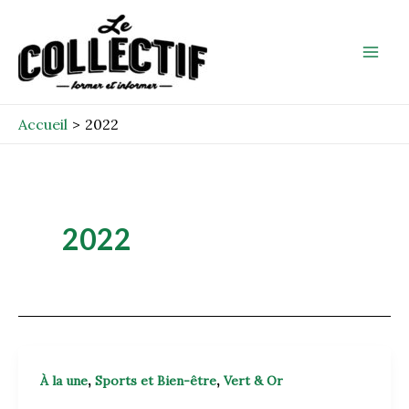
Aller
Post
Mai
au
pagination
Men
contenu
Accueil
2022
2022
,
,
À la une
Sports et Bien-être
Vert & Or