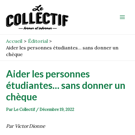
Aller
Post
Mai
au
navigation
Men
contenu
Accueil
Éditorial
Aider les personnes étudiantes… sans donner un
chèque
Aider les personnes
étudiantes… sans donner un
chèque
Par
Le Collectif
/
Décembre 19, 2022
Par Victor Dionne