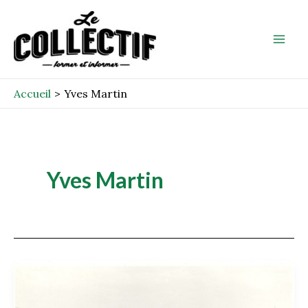
Aller
Mai
au
Men
contenu
Accueil
Yves Martin
Yves Martin