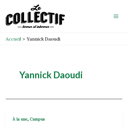
Aller
Mai
au
Men
contenu
Accueil
Yannick Daoudi
Yannick Daoudi
,
À la une
Campus