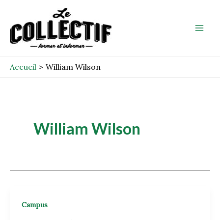
Aller
Mai
au
Men
contenu
Accueil
William Wilson
William Wilson
Campus