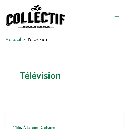
Aller
Post
Mai
au
pagination
Men
contenu
Accueil
Télévision
Télévision
,
,
Télé
À la une
Culture