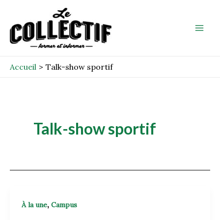
Aller
Mai
au
Men
contenu
Accueil
Talk-show sportif
Talk-show sportif
,
À la une
Campus