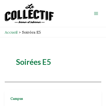
Aller
Mai
au
Men
contenu
Accueil
Soirées E5
Soirées E5
Campus