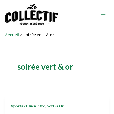
Aller
Mai
au
Men
contenu
Accueil
soirée vert & or
soirée vert & or
,
Sports et Bien-être
Vert & Or