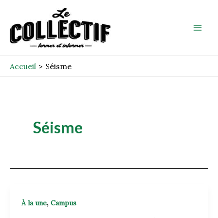
Aller
Mai
au
Men
contenu
Accueil
Séisme
Séisme
,
À la une
Campus