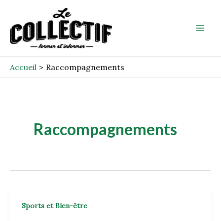
Aller
Mai
au
Men
contenu
Accueil
Raccompagnements
Raccompagnements
Sports et Bien-être