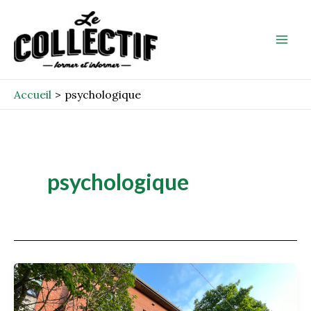
Aller
Mai
au
Men
contenu
Accueil
psychologique
psychologique