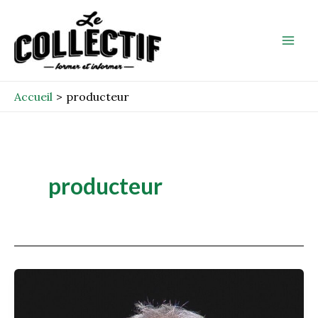
Aller
Mai
au
Men
contenu
Accueil
producteur
producteur