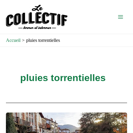
Aller
Main
au
Men
contenu
Accueil
pluies torrentielles
pluies torrentielles