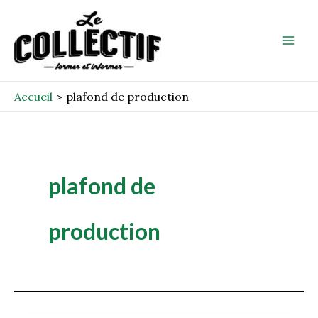
Aller
Mai
au
Men
contenu
Accueil
plafond de production
plafond de
production