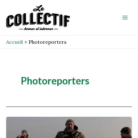
Aller
Mai
au
Men
contenu
Accueil
Photoreporters
Photoreporters