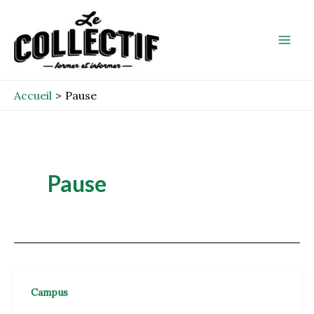
Aller
Mai
au
Men
contenu
Accueil
Pause
Pause
Campus