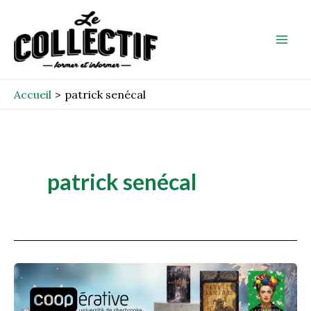
Aller
Mai
au
Men
contenu
Accueil
patrick senécal
patrick senécal