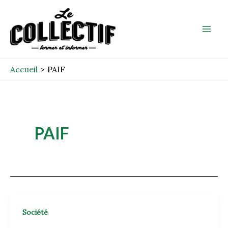
Aller
Mai
au
Men
contenu
Accueil
PAIF
PAIF
Société