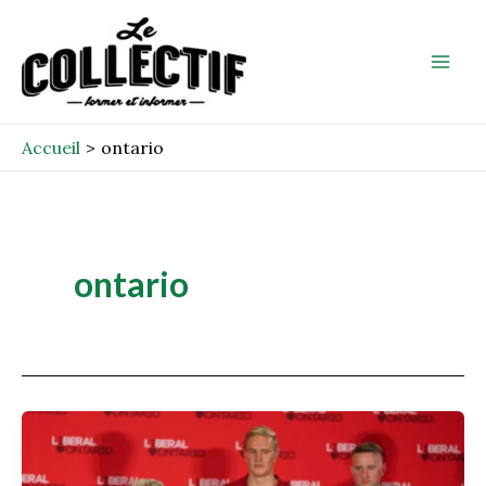
Aller
Mai
au
Men
contenu
Accueil
ontario
ontario