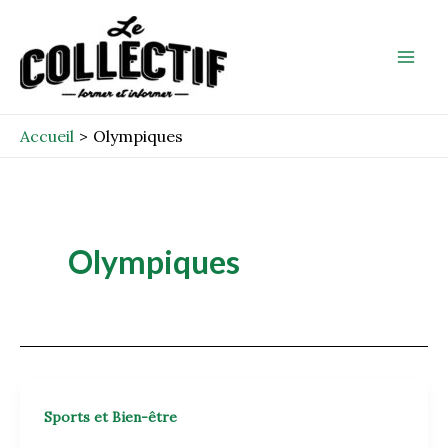
Aller
Mai
au
Men
contenu
Accueil
Olympiques
Olympiques
Sports et Bien-être