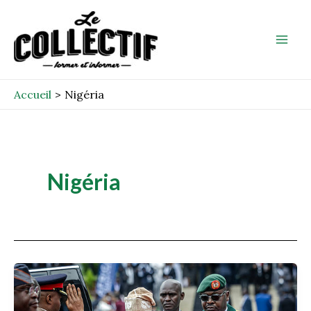
Aller
Mai
au
Men
contenu
Accueil
Nigéria
Nigéria