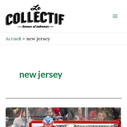
Aller
Mai
au
Men
contenu
Accueil
new jersey
new jersey