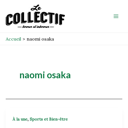
Aller
Mai
au
Men
contenu
Accueil
naomi osaka
naomi osaka
,
À la une
Sports et Bien-être