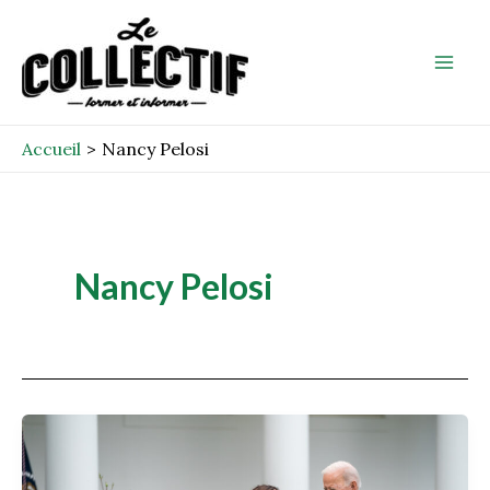
Aller
Mai
au
Men
contenu
Accueil
Nancy Pelosi
Nancy Pelosi