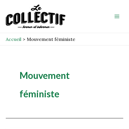
Aller
Mai
au
Men
contenu
Accueil
Mouvement féministe
Mouvement
féministe